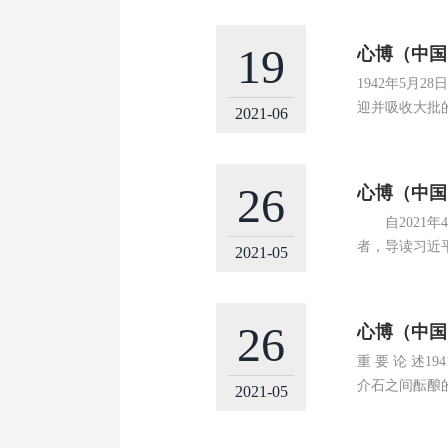
19
心博（中国
1942年5
迎并吸收大批
2021-06
26
心博（中国
自2021年
者，导读习近
2021-05
26
心博（中国
重 要 论 述
介石之间酝酿
2021-05