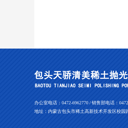
办公室电话：0472-6962770 / 销售部电话：0472-69
地址：内蒙古包头市稀土高新技术开发区校园路