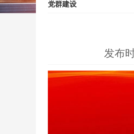
党群建设
发布时间