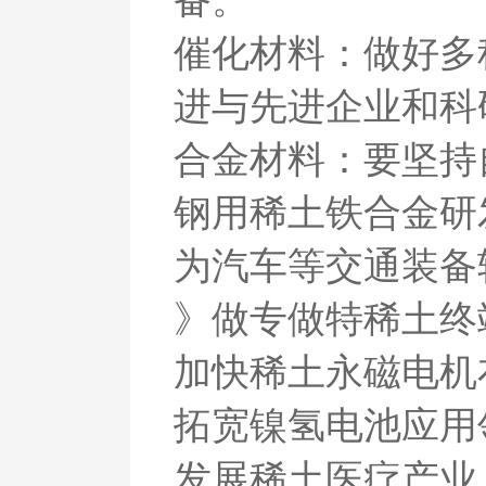
备。
催化材料：做好多
进与先进企业和科
合金材料：要坚持
钢用稀土铁合金研
为汽车等交通装备
》做专做特稀土终
加快稀土永磁电机
拓宽镍氢电池应用
发展稀土医疗产业