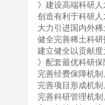
》建设高端科研人
创造有利于科研人
大力引进国内外稀
健全完善稀土科研
建立健全以贡献度
》配套最优科研保
完善经费保障机制
完善项目形成机制
完善科研管理机制