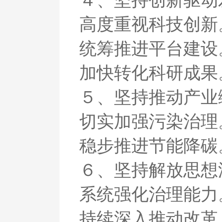
４、坚持创新驱动
高度重视科技创新
统筹推进平台建设
加快转化科研成果
５、坚持推动产业
切实加强污染治理
稳步推进节能降碳
６、坚持解放思想
系统强化治理能力
持续深入推动改革