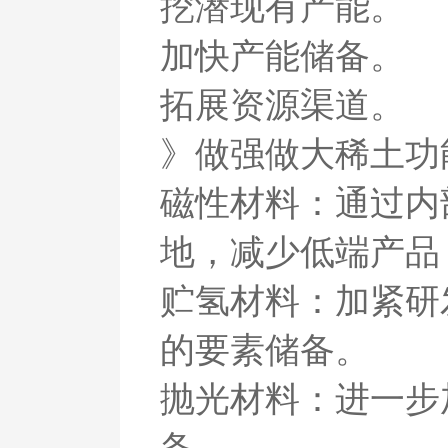
挖潜现有产能。
加快产能储备。
拓展资源渠道。
》做强做大稀土功
磁性材料：通过内
地，减少低端产品
贮氢材料：加紧研
的要素储备。
抛光材料：进一步