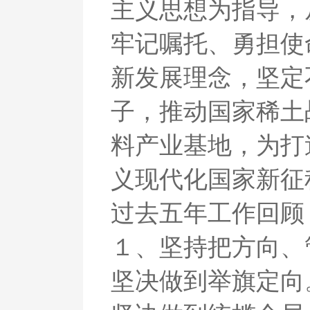
主义思想为指导，
牢记嘱托、勇担使
新发展理念，坚定
子，推动国家稀土
料产业基地，为打
义现代化国家新征
过去五年工作回顾
１、坚持把方向、
坚决做到举旗定向