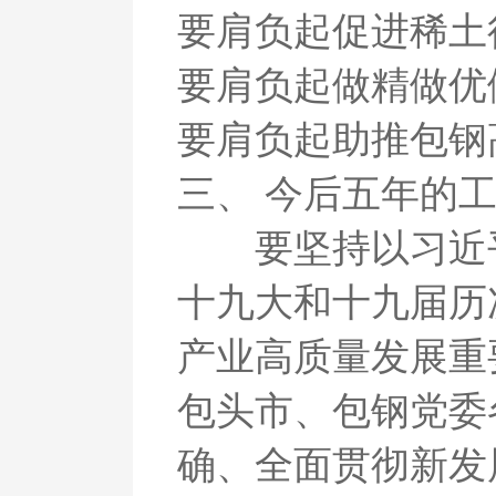
要肩负起促进稀土
要肩负起做精做优
要肩负起助推包钢
三、 今后五年的
要坚持以习近平
十九大和十九届历
产业高质量发展重
包头市、包钢党委
确、全面贯彻新发