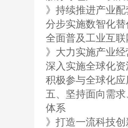
》持续推进产业配
分步实施数智化替
全面普及工业互联
》大力实施产业经
深入实施全球化资
积极参与全球化应
五、坚持面向需求
体系
》打造一流科技创