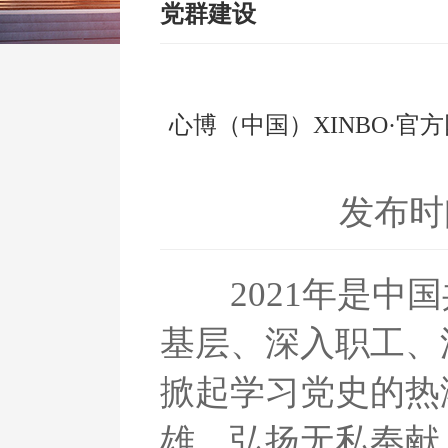
党群建设
心博（中国）XINBO·
发布时间
2021年是中国
基层、深入职工、
掀起学习党史的热
雄，弘扬无私奉献