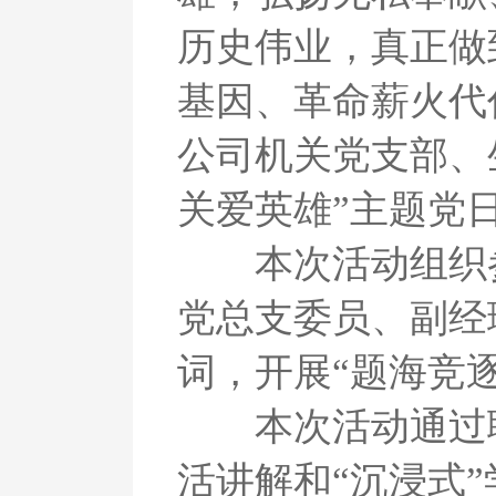
历史伟业，真正做
基因、革命薪火代
公司机关党支部、
关爱英雄”主题党
本次活动组织参
党总支委员、副经
词，开展“题海竞
本次活动通过聆
活讲解和“沉浸式