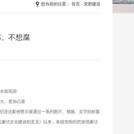
您当前的位置：
首页
-
党群建设
腐、不想腐
全面巩固
大、更加凸显
纪违法案例警示展通过一系列图片、视频、文字剖析案
时代廉洁文化建设的意见》以来，各级党组织把加强廉洁