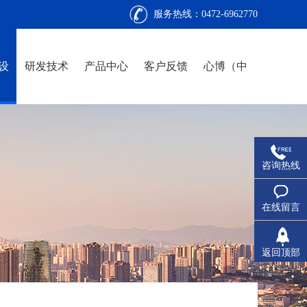
服务热线：0472-6962770
设
研发技术
产品中心
客户反馈
心博（中
国）
咨询热线
在线留言
XINBO·官
返回顶部
方网页版