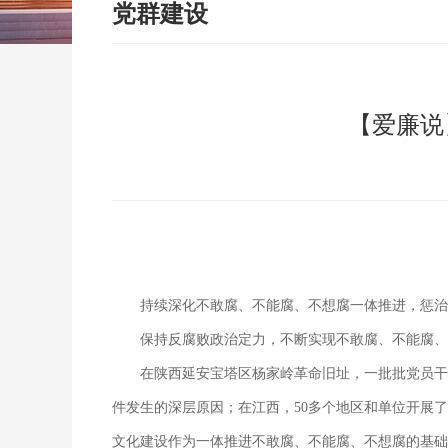
党群建设
【爱廉说
持续深化不敢腐、不能腐、不想腐一体推进，惩治震
保持反腐败政治定力，不断实现不敢腐、不能腐、不
在陕西延安宝塔区杨家岭革命旧址，一批批党员干部
件发生的深层原因；在江西，50多个地区和单位开展
文化建设作为一体推进不敢腐、不能腐、不想腐的基础