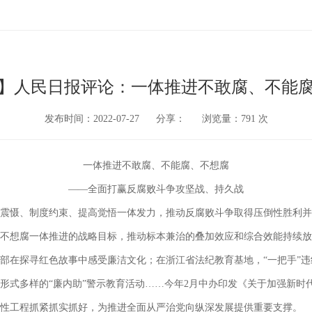
】人民日报评论：​一体推进不敢腐、不能
发布时间：2022-07-27
分享：
浏览量：791 次
一体推进不敢腐、不能腐、不想腐
——全面打赢反腐败斗争攻坚战、持久战
慑、制度约束、提高觉悟一体发力，推动反腐败斗争取得压倒性胜利并
想腐一体推进的战略目标，推动标本兼治的叠加效应和综合效能持续放
在探寻红色故事中感受廉洁文化；在浙江省法纪教育基地，“一把手”违
了形式多样的“廉内助”警示教育活动……今年2月中办印发《关于加强新
性工程抓紧抓实抓好，为推进全面从严治党向纵深发展提供重要支撑。