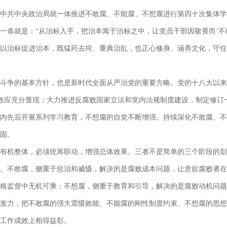
共中央政治局就一体推进不敢腐、不能腐、不想腐进行第四十次集体学
条就是：“从治标入手，把治本寓于治标之中，让党员干部因敬畏而‘不敢’
以治标促进治本，既猛药去疴、重典治乱，也正心修身、涵养文化，守住
争的基本方针，也是新时代全面从严治党的重要方略。党的十八大以来
震慑效应充分显现；大力推进反腐败国家立法和党内法规制度建设，制定修
内先后开展系列学习教育，不想腐的自觉不断增强。持续深化不敢腐、不
固。
机整体，必须统筹联动，增强总体效果。三者不是简单的三个阶段的划
。不敢腐，侧重于惩治和威慑，解决的是腐败成本问题，让意欲腐败者在
格监督中无机可乘；不想腐，侧重于教育和引导，解决的是腐败动机问题
发力，把不敢腐的强大震慑效能、不能腐的刚性制度约束、不想腐的思想
工作成效上相得益彰。